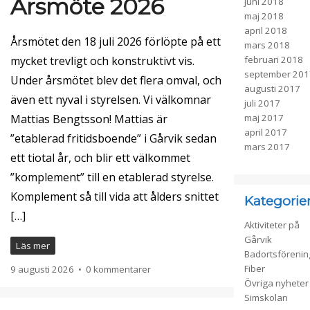
Årsmöte 2026
juni 2018
maj 2018
april 2018
Årsmötet den 18 juli 2026 förlöpte på ett
mars 2018
mycket trevligt och konstruktivt vis.
februari 2018
september 201
Under årsmötet blev det flera omval, och
augusti 2017
även ett nyval i styrelsen. Vi välkomnar
juli 2017
Mattias Bengtsson! Mattias är
maj 2017
april 2017
”etablerad fritidsboende” i Gårvik sedan
mars 2017
ett tiotal år, och blir ett välkommet
”komplement” till en etablerad styrelse.
Komplement så till vida att ålders snittet
Kategorie
[…]
Aktiviteter på
Gårvik
Läs mer
Badortsföreni
Fiber
9 augusti 2026
•
0 kommentarer
Övriga nyheter
Simskolan