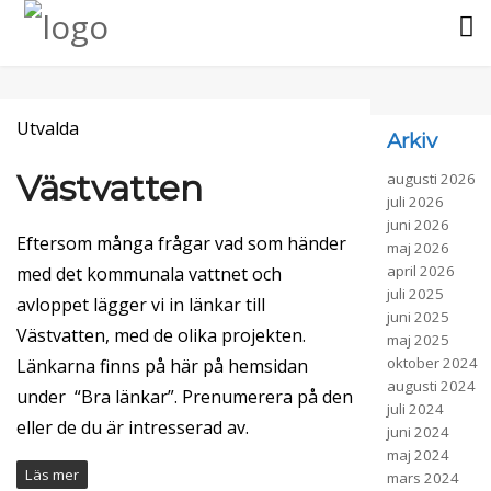
Hem
Utvalda
Om Gårvik
Arkiv
Västvatten
augusti 2026
Detta finns på Gårvik
Badortsföreningen
juli 2026
juni 2026
Eftersom många frågar vad som händer
maj 2026
På sjön
Styrelsen 2025/26
Aktiviteter
april 2026
med det kommunala vattnet och
juli 2025
avloppet lägger vi in länkar till
Integritetspolicy
Stadgar
Simskolan Förr
Fotogalleri
juni 2025
Västvatten, med de olika projekten.
maj 2025
oktober 2024
Länkarna finns på här på hemsidan
Medlemsavgift
Gårvikloppet
Bra länkar
augusti 2024
under “Bra länkar”. Prenumerera på den
juli 2024
Tidigare årsmöten
Midsommarfirande
eller de du är intresserad av.
juni 2024
maj 2024
Läs mer
mars 2024
Dugnadsdag på Gårvik