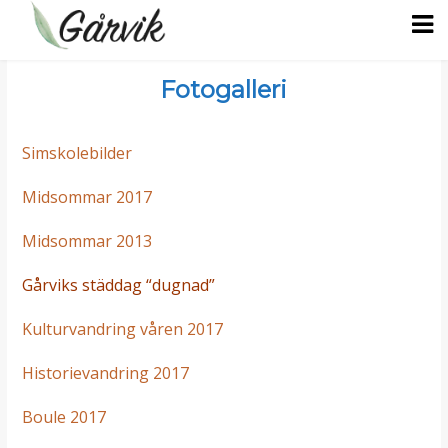
Hem
Fotogalleri
Om Gårvik
Simskolebilder
Detta finns på Gårvik
Badortsföreningen
Midsommar 2017
På sjön
Styrelsen 2025/26
Aktiviteter
Midsommar 2013
Integritetspolicy
Stadgar
Simskolan Förr
Fotogalleri
Gårviks städdag “dugnad”
Kulturvandring våren 2017
Medlemsavgift
Gårvikloppet
Bra länkar
Historievandring 2017
Tidigare årsmöten
Midsommarfirande
Boule 2017
Dugnadsdag på Gårvik