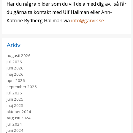
Har du några bilder som du vill dela med dig av, så får
du gärna ta kontakt med Ulf Hallman eller Ann-
Vinteraktiviteter
Katrine Rydberg Hallman via
info@garvik.se
Arkiv
augusti 2026
juli 2026
juni 2026
maj 2026
april 2026
september 2025
juli 2025
juni 2025
maj 2025
oktober 2024
augusti 2024
juli 2024
juni 2024