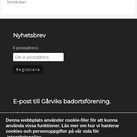
Simskolan
Nyhetsbrev
E-postadress:
E-post till Gårviks badortsförening.
info (at) garvik.se
.
Denna webbplats använder cookie-filer för att kunna
använda vissa funktioner. Läs mer om hur vi hanterar
cookies och personuppgifter på vår sida för
Bli medlem du också!!!
integritetspolicy
.