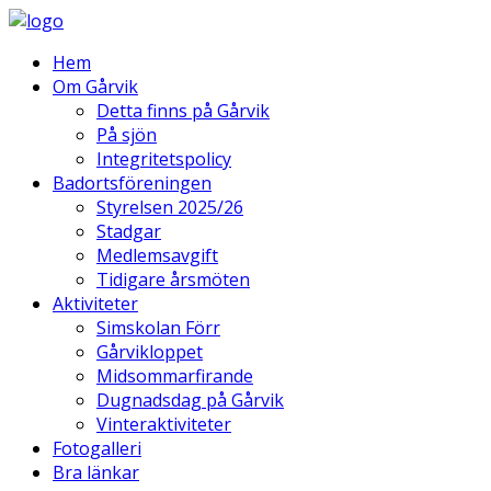
Hem
Om Gårvik
Detta finns på Gårvik
På sjön
Integritetspolicy
Badortsföreningen
Styrelsen 2025/26
Stadgar
Medlemsavgift
Tidigare årsmöten
Aktiviteter
Simskolan Förr
Gårvikloppet
Midsommarfirande
Dugnadsdag på Gårvik
Vinteraktiviteter
Fotogalleri
Bra länkar