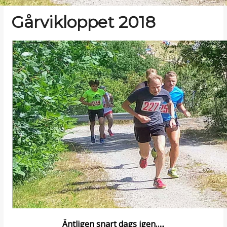
Gårvikloppet 2018
Vinteraktiviteter
Äntligen snart dags igen…..