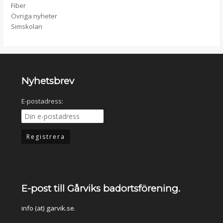
Fiber
Övriga nyheter
Simskolan
Nyhetsbrev
E-postadress:
E-post till Gårviks badortsförening.
info (at) garvik.se
.