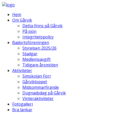
Hem
Om Gårvik
Detta finns på Gårvik
På sjön
Integritetspolicy
Badortsföreningen
Styrelsen 2025/26
Stadgar
Medlemsavgift
Tidigare årsmöten
Aktiviteter
Simskolan Förr
Gårvikloppet
Midsommarfirande
Dugnadsdag på Gårvik
Vinteraktiviteter
Fotogalleri
Bra länkar