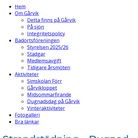
Hem
Om Gårvik
Detta finns på Gårvik
På sjön
Integritetspolicy
Badortsföreningen
Styrelsen 2025/26
Stadgar
Medlemsavgift
Tidigare årsmöten
Aktiviteter
Simskolan Förr
Gårvikloppet
Midsommarfirande
Dugnadsdag på Gårvik
Vinteraktiviteter
Fotogalleri
Bra länkar