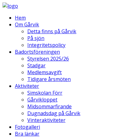
Hem
Om Gårvik
Detta finns på Gårvik
På sjön
Integritetspolicy
Badortsföreningen
Styrelsen 2025/26
Stadgar
Medlemsavgift
Tidigare årsmöten
Aktiviteter
Simskolan Förr
Gårvikloppet
Midsommarfirande
Dugnadsdag på Gårvik
Vinteraktiviteter
Fotogalleri
Bra länkar